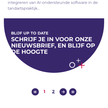
integreren van AI-ondersteunde software in de
tandartspraktijk...
BLIJF UP TO DATE
SCHRIJF JE IN VOOR ONZE
NIEUWSBRIEF, EN BLIJF OP
DE HOOGTE
BERICHTNAVIGATIE
Eerste pagina
Laatste pagina
Page
Page
Volgende pagina
1
2