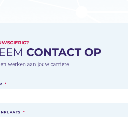
UWSGIERIG?
EEM
CONTACT OP
en werken aan jouw carriere
M
*
NPLAATS
*