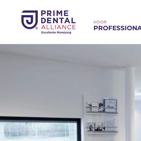
H
VOOR
PROFESSION
O
O
F
D
M
E
N
U