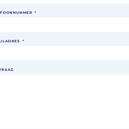
EFOONNUMMER
*
AILADRES
*
VRAAG