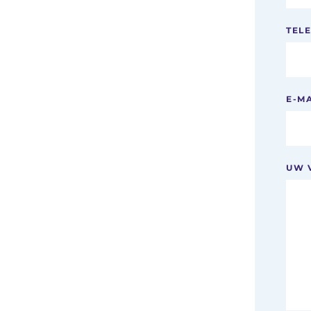
TEL
E-M
UW 