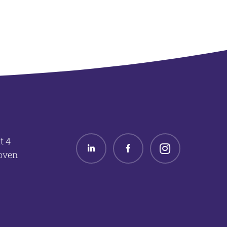
t 4
Linked in
Facebook
Twitter
oven