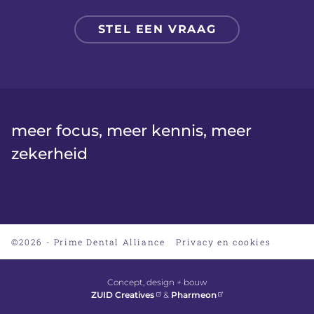
STEL EEN VRAAG
meer focus, meer kennis, meer
zekerheid
Tandartspraktijk overname
Tandartspraktijk verkopen
Dental Board
Praktijkovername mondzorg
©2026 - Prime Dental Alliance
Privacy en cookies
Concept, design + bouw
ZUID Creatives
&
Pharmeon