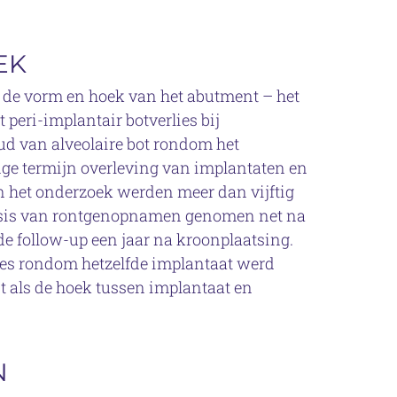
EK
 de vorm en hoek van het abutment – het
 peri-implantair botverlies bij
ud van alveolaire bot rondom het
nge termijn overleving van implantaten en
n het onderzoek werden meer dan vijftig
basis van rontgenopnamen genomen net na
de follow-up een jaar na kroonplaatsing.
mes rondom hetzelfde implantaat werd
 als de hoek tussen implantaat en
N