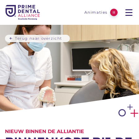
Animaties
Men
uitzetten over de 
ope
nieuws
Terug naar
overzicht
NIEUW BINNEN DE ALLIANTIE