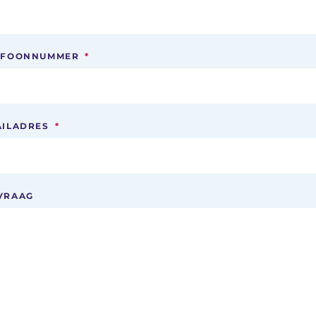
EFOONNUMMER
*
AILADRES
*
VRAAG