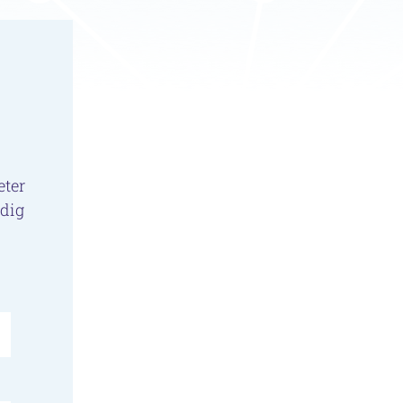
eter
edig