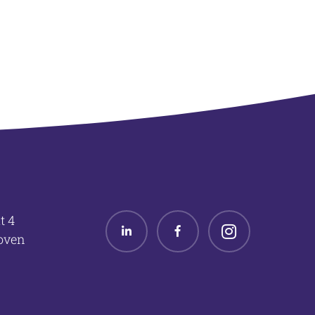
t 4
Linked in
Facebook
Twitter
oven