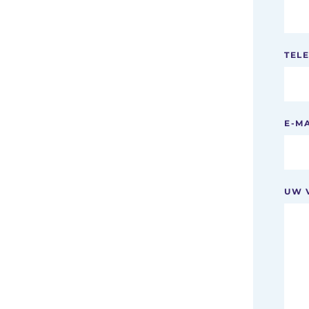
TEL
E-M
UW 