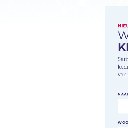
NIE
W
K
Same
kenn
van 
NAA
WOO