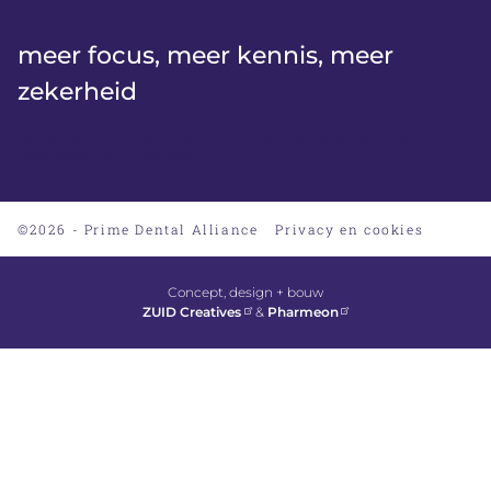
meer focus, meer kennis, meer
zekerheid
Tandartspraktijk overname
Tandartspraktijk verkopen
Dental Board
Praktijkovername mondzorg
©2026 - Prime Dental Alliance
Privacy en cookies
Concept, design + bouw
ZUID Creatives
&
Pharmeon